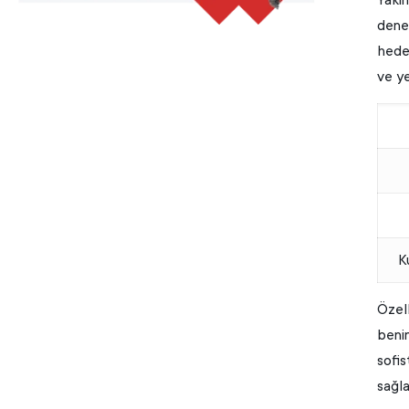
deney
hedef
ve ye
K
Özel
benim
sofis
sağla