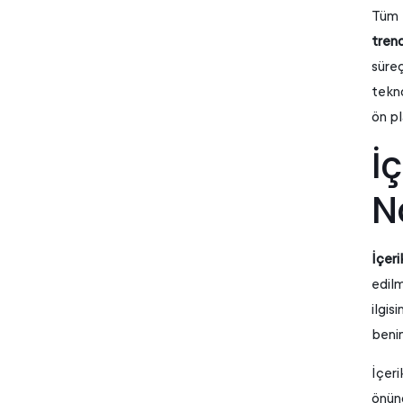
Tüm b
trend
süreç
tekno
ön p
İ
N
İçer
edilm
ilgis
benim
İçeri
önün