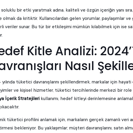
soluklu bir etki yaratmak adına, kaliteli ve özgün içeriğin yanı sıra, 
e olmak da kritiktir. Kullanıcılardan gelen yorumlar, paylaşımlar ve g
li veriler sunar. Bu tür bir etkileşimi mümkün kılabilmek için ise
r.
edef Kitle Analizi: 2024
avranışları Nasıl Şekil
yılında tüketici davranışlarını şekillendirmek, markalar için haya
imler ve kişisel hizmetler, tüketici tercihlerinde merkezi bir role
 İçerik Stratejileri
kullanımı, hedef kitleyi derinlemesine anlama
ıkacaktır.
ik tüketici profilini anlamak için, markaların gerçek zamanlı veri 
tirmesi bekleniyor. Bu yaklaşımlar; müşteri davranışlarını, satın alma