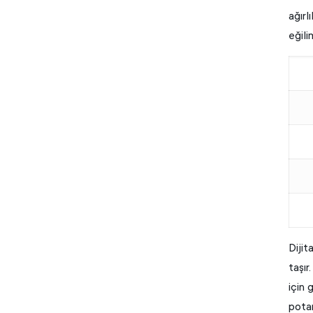
ağırl
eğili
Dijit
taşır
için 
potan