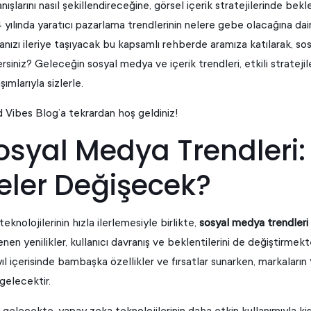
nışlarını nasıl şekillendireceğine, görsel içerik stratejilerinde bekl
yılında yaratıcı pazarlama trendlerinin nelere gebe olacağına dair en
anızı ileriye taşıyacak bu kapsamlı rehberde aramıza katılarak, 
rsiniz? Geleceğin sosyal medya ve içerik trendleri, etkili stratejil
şımlarıyla sizlerle.
 Vibes Blog’a tekrardan hoş geldiniz!
osyal Medya Trendleri:
eler Değişecek?
 teknolojilerinin hızla ilerlemesiyle birlikte,
sosyal medya trendleri
nen yenilikler, kullanıcı davranış ve beklentilerini de değiştirme
ıl içerisinde bambaşka özellikler ve fırsatlar sunarken, markaların
gelecektir.
 gelecekte, yapay zeka teknolojilerinin daha etkin kullanımıyla kişis