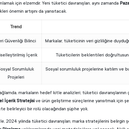
lamak için elzemdir. Yeni tüketici davranışları, aynı zamanda
Paza
kleri önemin artışını da yansıtacak.
Trend
ri Güvenliği Bilinci
Markalar, tüketicinin veri gizliliğine duyd
iselleştirilmiş İçerik
Tüketicilerin beklentileri doğrultusund
Sosyal Sorumluluk
Sosyal sorumluluk projelerine katılım ve bu
Projeleri
ğlamda, markaların hedef kitle analizleri; tüketici davranışlarının
l İçerik Stratejisi
ve ürün geliştirme süreçlerine yansıtmak için ş
te belirleyici bir rolü olacağından şüphe yok.
e, 2024 yılında tüketici davranışları, marka stratejilerini belirgin 