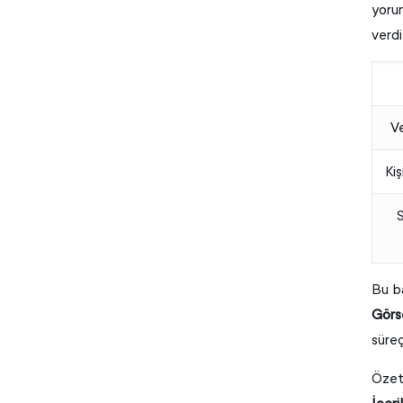
yorum
verdi
Ve
Kiş
Bu ba
Görse
süreç
Özetl