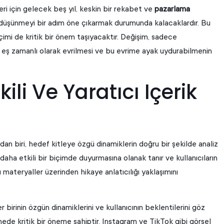
eri için gelecek beş yıl, keskin bir rekabet ve
pazarlama
k düşünmeyi bir adım öne çıkarmak durumunda kalacaklardır. Bu
içimi de kritik bir önem taşıyacaktır. Değişim, sadece
ının eş zamanlı olarak evrilmesi ve bu evrime ayak uydurabilmenin
ili Ve Yaratıcı Içerik
n biri, hedef kitleye özgü dinamiklerin doğru bir şekilde analiz
ni daha etkili bir biçimde duyurmasına olanak tanır ve kullanıcıların
ı materyaller üzerinden hikaye anlatıcılığı yaklaşımını
 birinin özgün dinamiklerini ve kullanıcının beklentilerini göz
mede kritik bir öneme sahiptir. Instagram ve TikTok gibi görsel