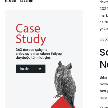
Kreatif Tasarım
davra
2024 
mark
ne de
yakla
Good
S
N
Bilgi
bekle
beş y
hale 
Yakın