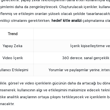
imlerini daha da zenginleştirecek. Oluşturulacak içerikler, kullanıc
lenmiş ve etkileşim oranları yüksek olacak şekilde tasarlanacaktır.
nilikçi olmalarını gerektirirken,
hedef kitle analizi
çalışmalarına ola
Trend
Yapay Zeka
İçerik kişiselleştirme 
Video İçerik
360 derece, sanal gerçeklik e
ullanıcı Etkileşimi
Yorumlar ve paylaşımlar yerine, inter
likle, görsel ve video içeriklerin gücünün daha da artacağı bu d
senerek, kullanıcının algı ve etkileşimini maksimize edecek tekn
tike analitik araçlarının ortaya çıkışını tetikleyecek ve içeriklerin
nacaktır.