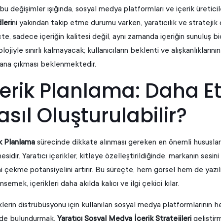
u değişimler ışığında, sosyal medya platformları ve içerik üreticil
leri
ni yakından takip etme durumu varken, yaratıcılık ve strateji
te, sadece içeriğin kalitesi değil, aynı zamanda içeriğin sunuluş b
lojiyle sınırlı kalmayacak; kullanıcıların beklenti ve alışkanlıklar
lana çıkması beklenmektedir.
çerik Planlama: Daha Etk
asıl Oluşturulabilir?
ik Planlama
sürecinde dikkate alınması gereken en önemli hususlarda
esidir. Yaratıcı içerikler, kitleye özelleştirildiğinde, markanın sesi
ini çekme potansiyelini artırır. Bu süreçte, hem görsel hem de yazıl
semek, içerikleri daha akılda kalıcı ve ilgi çekici kılar.
klerin distrübüsyonu için kullanılan sosyal medya platformlarının her
de bulundurmak,
Yaratıcı Sosyal Medya İçerik Stratejileri
geliştir