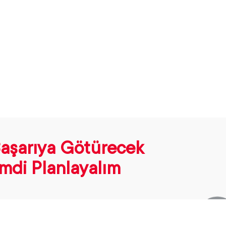
u tüm iletişim, pazarlama
arı doğrultusunda
Başarıya Götürecek
mdi Planlayalım