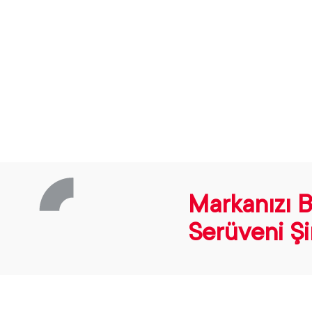
360 derece çalışma anlayışıyla markaların ihtiyaç duyduğ
ve tanıtım faaliyetlerini; markaların hedefleri ve ihtiyaçl
şekillendiriyor.
Markanızı 
Serüveni Şi