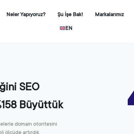
Neler Yapıyoruz?
Şu İşe Bak!
Markalarımız
EN
iğini SEO
 %158 Büyüttük
elerle domain otoritesini
i ölçüde artırdık.