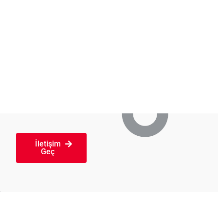
Web Sitesi & Yazılım Geliştirme
Performans Pazarlama
Sosyal Medya
Video Produksiyon
İletişim
Geç