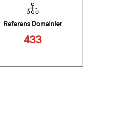
Referans Domainler
433
Kreatif Tasarım
Stratejik Kampanya Üretimi