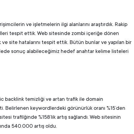
imcilerin ve işletmelerin ilgi alanlarını araştırdık. Rakip
dleri tespit ettik. Web sitesinde zombi içeriğe dönen
k ve site hatalarını tespit ettik. Bütün bunlar ve yapılan bir
dede sonuç alabileceğimiz hedef anahtar kelime listeleri
c backlink temizliği ve artan trafik ile domain
ti. Belirlenen keywordlerdeki görünürlük oranı %15’den
itesi trafilğinde %158’lik artış sağlandı. Web sitesinin
ında 540.000 artış oldu.